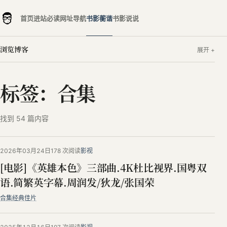
首页
进站必读
网址导航
书影蘅谐
书影说说
浏览博客
标签：合集
找到 54 篇内容
2026年03月24日
178 次阅读
影视
[电影]《英雄本色》三部曲.4K杜比视界.国粤双
语.简繁英字幕.周润发/狄龙/张国荣
合集
经典佳片