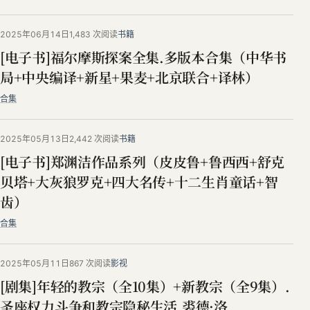
2025年06月14日
1,483 次阅读
书籍
[电子书]福尔摩斯探案全集.多版本合集（中华书
局+中央编译+新星+果麦+北京联合+译林）
合集
2025年05月13日
2,442 次阅读
书籍
[电子书]郑渊洁作品系列（皮皮鲁+鲁西西+舒克
贝塔+大灰狼罗克+四大名传+十二生肖童话+智
齿）
合集
2025年05月11日
867 次阅读
影视
[剧集]年轻的教宗（全10集）+新教宗（全9集）.
圣座权力斗争和教宗隐秘生活.裘德·洛