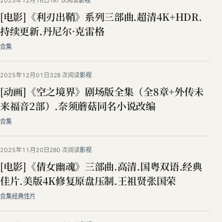
2025年12月16日
197 次阅读
影视
[电影]《利刃出鞘》系列三部曲.超清4K+HDR.
持续更新.丹尼尔·克雷格
合集
2025年12月01日
328 次阅读
影视
[动画]《空之境界》剧场版全集（全8章+外传未
来福音2部）.奈须蘑菇同名小说改编
合集
2025年11月20日
280 次阅读
影视
[电影]《倩女幽魂》三部曲.高清.国粤双语.经典
佳片.美版4K修复原盘压制.王祖贤张国荣
合集
经典佳片