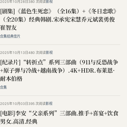
2025年10月28日
380 次阅读
影视
[剧集]《蓝色生死恋》（全16集）+《冬日恋歌》
（全20集）经典韩剧.宋承宪宋慧乔元斌裴勇俊
崔智友
合集
经典佳片
2025年10月13日
480 次阅读
影视
[纪录片]“转折点”系列三部曲（911与反恐战争
+原子弹与冷战+越南战争）.4K+HDR.布莱恩·
耐本伯格
合集
2025年10月03日
395 次阅读
影视
[电影]李安“父亲系列”三部曲.推手+喜宴+饮食
男女.高清.经典