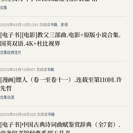
合集
2025年05月10日
1,331 次阅读
书籍
、
影视
[电子书][电影]教父三部曲.电影+原版小说合集.
国英双语.4K+杜比视界
合集
经典佳片
2025年05月10日
611 次阅读
书籍
[漫画]镖人（卷一至卷十一）.连载至第110回.许
先哲
合集
动漫
2025年05月09日
525 次阅读
书籍
[电子书]中国古典诗词曲赋鉴赏辞典（全7套）.
商务印书馆经典系列工具书