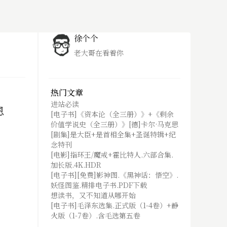
徐个个
老大哥在看着你
热门文章
进站必读
恩
[电子书]《资本论（全三册）》+《剩余
价值学说史（全三册）》[德]卡尔·马克思
[剧集]是大臣+是首相全集+圣诞特辑+纪
念特刊
[电影]指环王/魔戒+霍比特人.六部合集.
加长版.4K.HDR
[电子书][免费]影神图.《黑神话：悟空》.
妖怪图鉴.精排电子书.PDF下载
想读书，又不知道从哪开始
[电子书]毛泽东选集.正式版（1-4卷）+静
火版（1-7卷）.含毛选第五卷