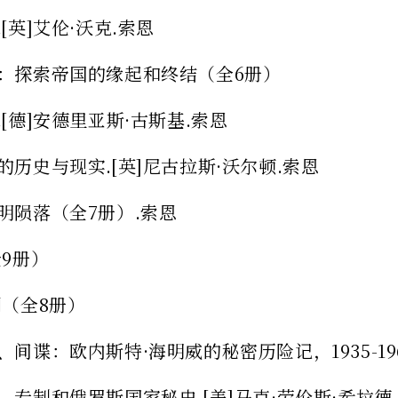
[英]艾伦·沃克.索恩
列：探索帝国的缘起和终结（全6册）
[德]安德里亚斯·古斯基.索恩
的历史与现实.[英]尼古拉斯·沃尔顿.索恩
明陨落（全7册）.索恩
全9册）
列（全8册）
间谍：欧内斯特·海明威的秘密历险记，1935-196
、专制和俄罗斯国家秘史.[美]马克·劳伦斯·希拉德