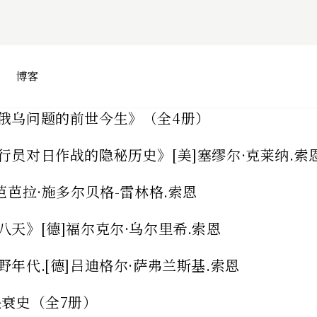
博客
视俄乌问题的前世今生》（全4册）
行员对日作战的隐秘历史》[美]塞缪尔·克莱纳.索
芭芭拉·施多尔贝格-雷林格.索恩
八天》[德]福尔克尔·乌尔里希.索恩
野年代.[德]吕迪格尔·萨弗兰斯基.索恩
兴衰史（全7册）