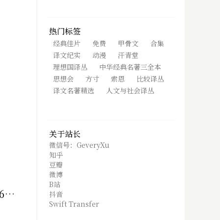
热门标签
经典佳片
免费
甲骨文
合集
译文纪实
动漫
汗青堂
理想国译丛
中华经典名著三全本
思想会
方寸
索恩
比较译丛
译文名著精选
人文与社会译丛
关于站长
微信号：GeveryXu
知乎
豆瓣
微博
B站
1.
抖音
Swift Transfer