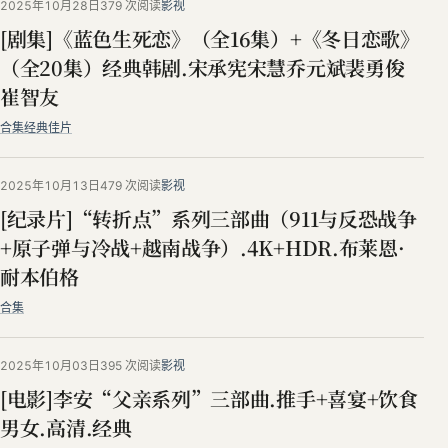
2025年10月28日
379 次阅读
影视
[剧集]《蓝色生死恋》（全16集）+《冬日恋歌》
（全20集）经典韩剧.宋承宪宋慧乔元斌裴勇俊
崔智友
合集
经典佳片
2025年10月13日
479 次阅读
影视
[纪录片]“转折点”系列三部曲（911与反恐战争
+原子弹与冷战+越南战争）.4K+HDR.布莱恩·
耐本伯格
合集
2025年10月03日
395 次阅读
影视
[电影]李安“父亲系列”三部曲.推手+喜宴+饮食
男女.高清.经典