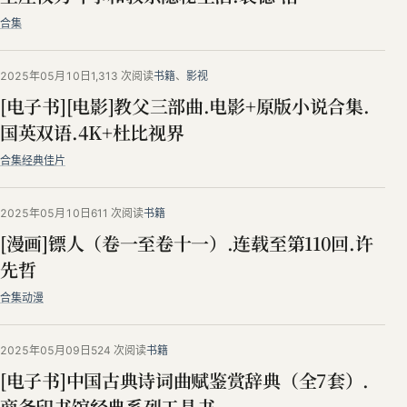
合集
2025年05月10日
1,313 次阅读
书籍
、
影视
[电子书][电影]教父三部曲.电影+原版小说合集.
国英双语.4K+杜比视界
合集
经典佳片
2025年05月10日
611 次阅读
书籍
[漫画]镖人（卷一至卷十一）.连载至第110回.许
先哲
合集
动漫
2025年05月09日
524 次阅读
书籍
[电子书]中国古典诗词曲赋鉴赏辞典（全7套）.
商务印书馆经典系列工具书