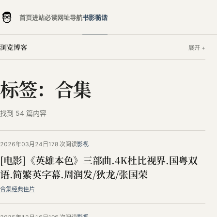
首页
进站必读
网址导航
书影蘅谐
浏览博客
标签：合集
找到 54 篇内容
2026年03月24日
178 次阅读
影视
[电影]《英雄本色》三部曲.4K杜比视界.国粤双
语.简繁英字幕.周润发/狄龙/张国荣
合集
经典佳片