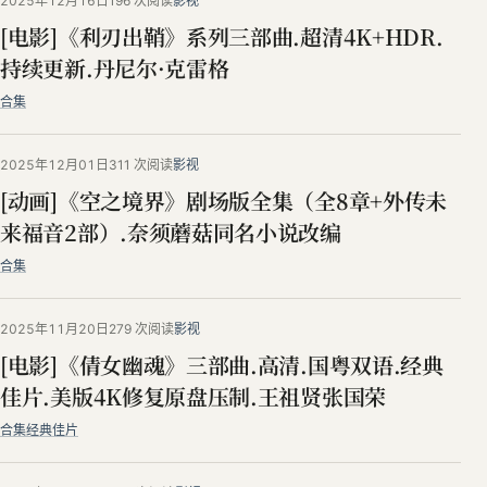
2025年12月16日
196 次阅读
影视
[电影]《利刃出鞘》系列三部曲.超清4K+HDR.
持续更新.丹尼尔·克雷格
合集
2025年12月01日
311 次阅读
影视
[动画]《空之境界》剧场版全集（全8章+外传未
来福音2部）.奈须蘑菇同名小说改编
合集
2025年11月20日
279 次阅读
影视
[电影]《倩女幽魂》三部曲.高清.国粤双语.经典
佳片.美版4K修复原盘压制.王祖贤张国荣
合集
经典佳片