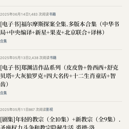
2025年06月14日
1,483 次阅读
书籍
[电子书]福尔摩斯探案全集.多版本合集（中华书
局+中央编译+新星+果麦+北京联合+译林）
合集
2025年05月13日
2,438 次阅读
书籍
[电子书]郑渊洁作品系列（皮皮鲁+鲁西西+舒克
贝塔+大灰狼罗克+四大名传+十二生肖童话+智
齿）
合集
2025年05月11日
867 次阅读
影视
[剧集]年轻的教宗（全10集）+新教宗（全9集）.
圣座权力斗争和教宗隐秘生活.裘德·洛