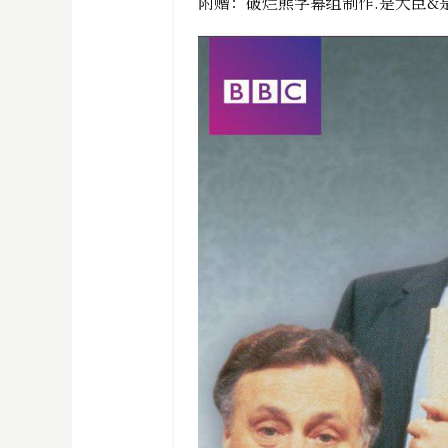
附赠：破烂熊字幕组制作.是大臣&