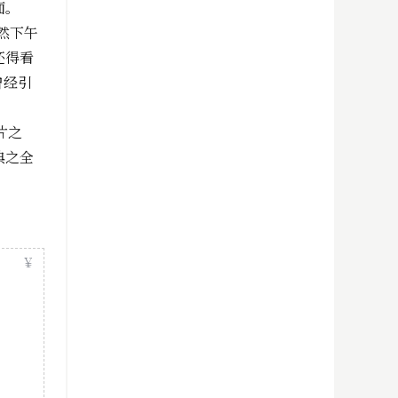
面。
欣然下午
还得看
曾经引
片之
典之全
￥