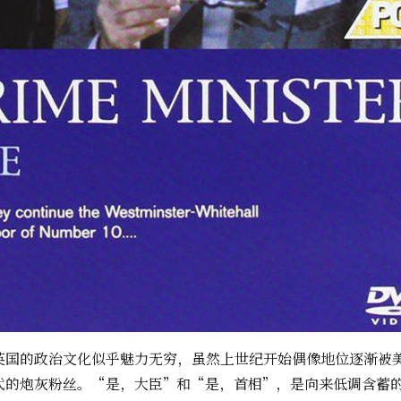
英国的政治文化似乎魅力无穷，虽然上世纪开始偶像地位逐渐被
代的炮灰粉丝。“是，大臣”和“是，首相”，是向来低调含蓄