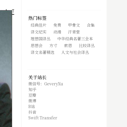
热门标签
经典佳片
免费
甲骨文
合集
译文纪实
动漫
汗青堂
理想国译丛
中华经典名著三全本
思想会
方寸
索恩
比较译丛
译文名著精选
人文与社会译丛
关于站长
微信号：GeveryXu
知乎
豆瓣
微博
B站
抖音
Swift Transfer