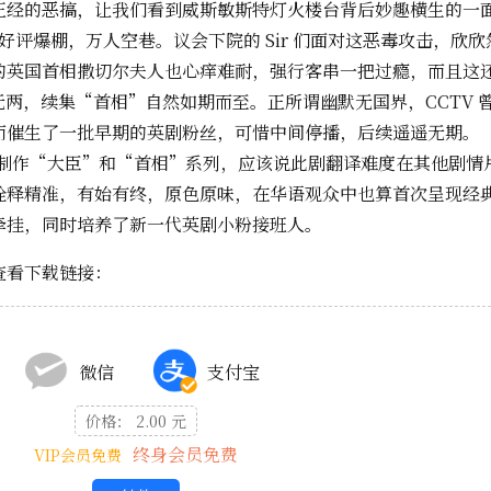
正经的恶搞，让我们看到威斯敏斯特灯火楼台背后妙趣横生的一
播出，好评爆棚，万人空巷。议会下院的 Sir 们面对这恶毒攻击，欣
的英国首相撒切尔夫人也心痒难耐，强行客串一把过瘾，而且这
两，续集“首相”自然如期而至。正所谓幽默无国界，CCTV 
而催生了一批早期的英剧粉丝，可惜中间停播，后续遥遥无期。
 月开始制作“大臣”和“首相”系列，应该说此剧翻译难度在其他剧情
诠释精准，有始有终，原色原味，在华语观众中也算首次呈现经
牵挂，同时培养了新一代英剧小粉接班人。
查看下载链接：
微信
支付宝
价格： 2.00 元
终身会员免费
VIP会员免费