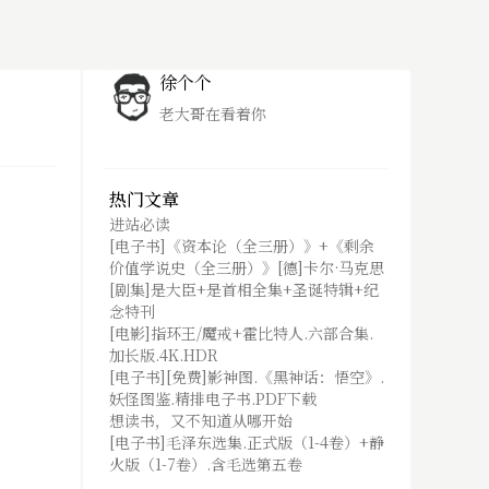
徐个个
老大哥在看着你
热门文章
进站必读
[电子书]《资本论（全三册）》+《剩余
价值学说史（全三册）》[德]卡尔·马克思
[剧集]是大臣+是首相全集+圣诞特辑+纪
念特刊
[电影]指环王/魔戒+霍比特人.六部合集.
加长版.4K.HDR
[电子书][免费]影神图.《黑神话：悟空》.
妖怪图鉴.精排电子书.PDF下载
想读书，又不知道从哪开始
[电子书]毛泽东选集.正式版（1-4卷）+静
火版（1-7卷）.含毛选第五卷