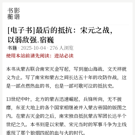
[电子书]最后的抵抗：宋元之战，
以弱敌强.宿巍
书籍
·
2025-10-04
·
276 人浏览
使用本站前请先阅读：进站必读
本书从蒙古联合南宋灭金写起，写到崖山海战、文天祥就
义为止。写了南宋和蒙古之间长达五十年的攻防作战，这
是一部点燃热血的书，也是一部可歌可泣的抵抗史。
13世纪中叶，北方的蒙古迅速崛起，兵锋所向，无不披
靡，东亚大地上的各个国家相继被并入蒙古帝国的版图之
内。在蒙古灭金的之后，南宋独自抵抗蒙古军团长达半个
世纪之久。本书则是以宋蒙、宋元当时的军事斗争为主线
重现了那个狼烟四起的血与火的时代。