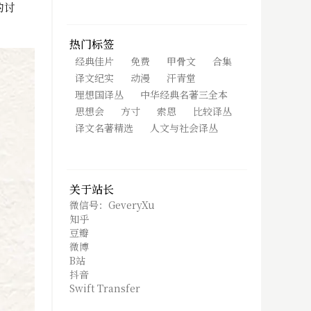
的讨
热门标签
经典佳片
免费
甲骨文
合集
译文纪实
动漫
汗青堂
理想国译丛
中华经典名著三全本
思想会
方寸
索恩
比较译丛
译文名著精选
人文与社会译丛
关于站长
微信号：GeveryXu
知乎
豆瓣
微博
B站
抖音
Swift Transfer