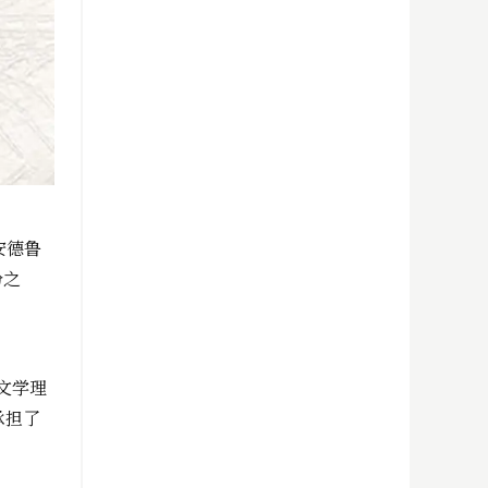
安德鲁
份之
文学理
承担了