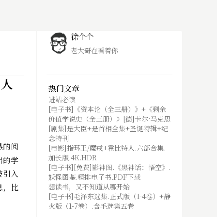
徐个个
老大哥在看着你
.人
热门文章
进站必读
[电子书]《资本论（全三册）》+《剩余
价值学说史（全三册）》[德]卡尔·马克思
[剧集]是大臣+是首相全集+圣诞特辑+纪
念特刊
恳的阅
[电影]指环王/魔戒+霍比特人.六部合集.
加长版.4K.HDR
出的学
[电子书][免费]影神图.《黑神话：悟空》.
被引入
妖怪图鉴.精排电子书.PDF下载
息，比
想读书，又不知道从哪开始
[电子书]毛泽东选集.正式版（1-4卷）+静
火版（1-7卷）.含毛选第五卷