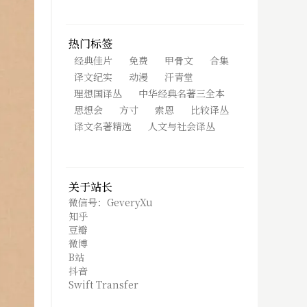
热门标签
经典佳片
免费
甲骨文
合集
译文纪实
动漫
汗青堂
理想国译丛
中华经典名著三全本
思想会
方寸
索恩
比较译丛
译文名著精选
人文与社会译丛
关于站长
微信号：GeveryXu
知乎
豆瓣
微博
B站
抖音
Swift Transfer