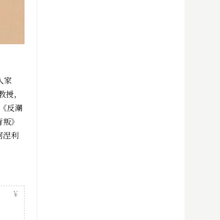
人家
教授，
》《反潮
背叛》
阿涅利
￥