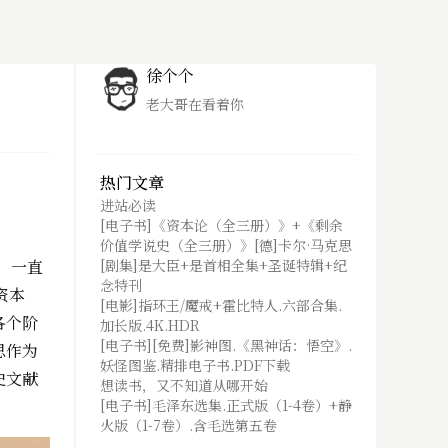
徐个个
老大哥在看着你
热门文章
进站必读
[电子书]《资本论（全三册）》+《剩余
价值学说史（全三册）》[德]卡尔·马克思
，一直
[剧集]是大臣+是首相全集+圣诞特辑+纪
念特刊
资本
[电影]指环王/魔戒+霍比特人.六部合集.
各个阶
加长版.4K.HDR
[电子书][免费]影神图.《黑神话：悟空》.
思作为
妖怪图鉴.精排电子书.PDF下载
史文献
想读书，又不知道从哪开始
[电子书]毛泽东选集.正式版（1-4卷）+静
火版（1-7卷）.含毛选第五卷