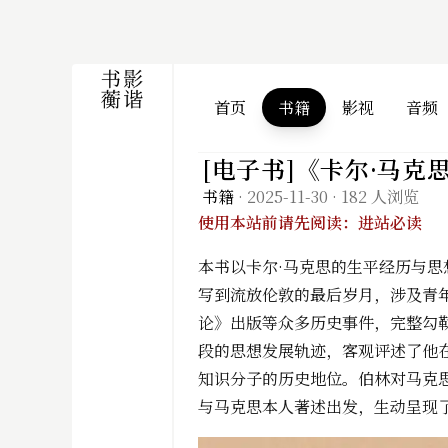
首页
书籍
影视
音频
[电子书]《卡尔·马克
书籍
·
2025-11-30
·
182 人浏览
使用本站前请先阅读：进站必读
本书以卡尔·马克思的生平经历与
写到流放伦敦的最后岁月，涉及青年
论》出版等众多历史事件，完整勾
段的思想发展轨迹，客观评述了他
知识分子的历史地位。伯林对马克
与马克思本人著述出发，生动呈现